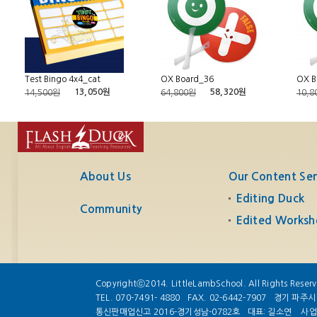
Test Bingo 4x4_cat
OX Board_36
OX B
13,050원
58,320원
14,500원
64,800원
10,8
About Us
Our Content Ser
Editing Duck
Community
Edited Worksh
Copyrightⓒ2014. LittleLambSchool. All Rights Reser
TEL. 070-7491- 4880
FAX. 02-6442-7907
경기 파주시 
통신판매업신고 2016-경기성남-0782호
대표: 길소연
사업자