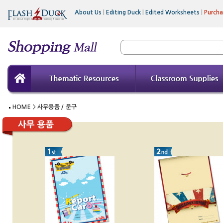
About Us
|
Editing Duck
|
Edited Worksheets
|
Purch
HOME
>
사무용품 / 문구