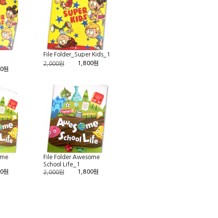
File Folder_Super Kids_1
1,800원
2,000원
00원
ome
File Folder Awesome
School Life_1
00원
1,800원
2,000원