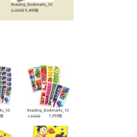
Reading_Bookmarks_50
6,000원
5,400원
ks_50
Reading_Bookmarks_10
0원
1,350원
1,500원