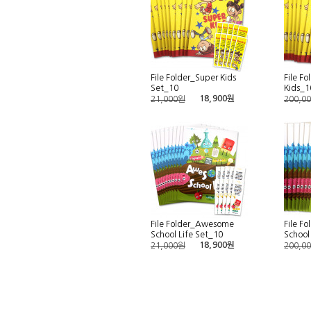
File Folder_Super Kids
File F
Set_10
Kids_1
18,900원
21,000원
200,0
File Folder_Awesome
File F
School Life Set_10
School
18,900원
21,000원
200,0
맨끝