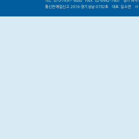
TEL. 070-7491- 4880
FAX. 02-6442-7907
경기 파주시
통신판매업신고 2016-경기성남-0782호
대표: 길소연
사