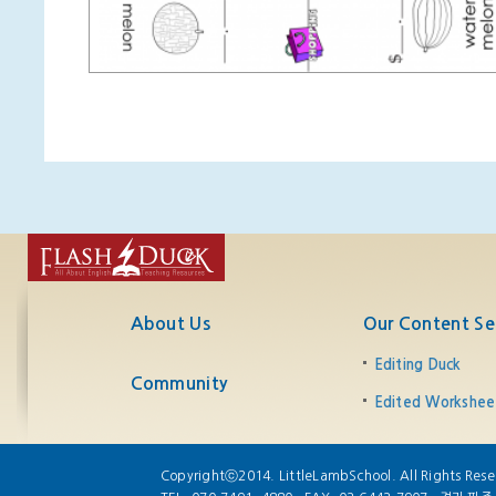
About Us
Our Content Se
Editing Duck
Community
Edited Workshee
Copyrightⓒ2014. LittleLambSchool. All Rights Rese