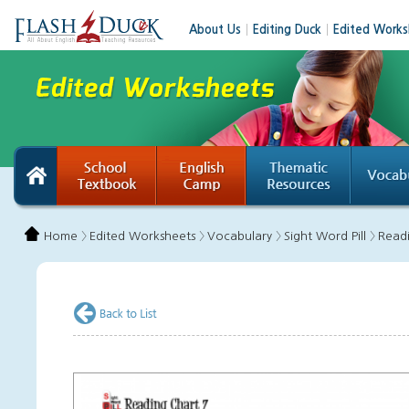
About Us
│
Editing Duck
│
Edited Works
Home 〉
Edited Worksheets 〉
Vocabulary 〉
Sight Word Pill 〉
Read