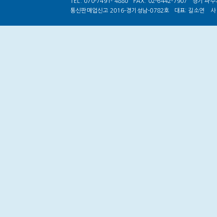
TEL. 070-7491- 4880
FAX. 02-6442-7907
경기 파주시
통신판매업신고 2016-경기성남-0782호
대표: 길소연
사