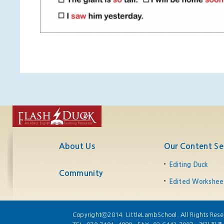
About Us
Our Content Se
Editing Duck
Community
Edited Workshee
Copyrightⓒ2014. LittleLambSchool. All Rights Rese