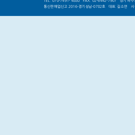
TEL. 070-7491- 4880
FAX. 02-6442-7907
경기 파주시
통신판매업신고 2016-경기성남-0782호
대표: 길소연
사