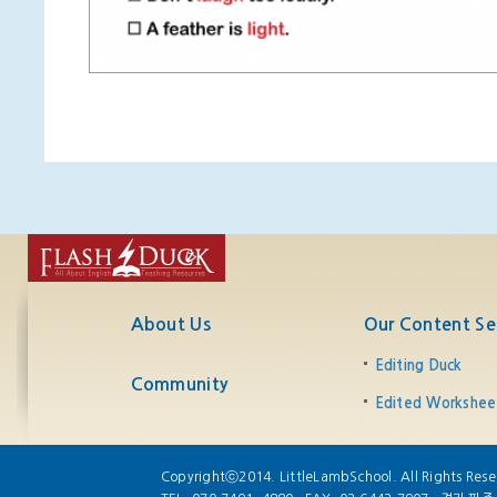
About Us
Our Content Se
Editing Duck
Community
Edited Workshee
Copyrightⓒ2014. LittleLambSchool. All Rights Rese