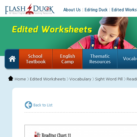
About Us
│
Editing Duck
│
Edited Works
Home 〉
Edited Worksheets 〉
Vocabulary 〉
Sight Word Pill 〉
Read