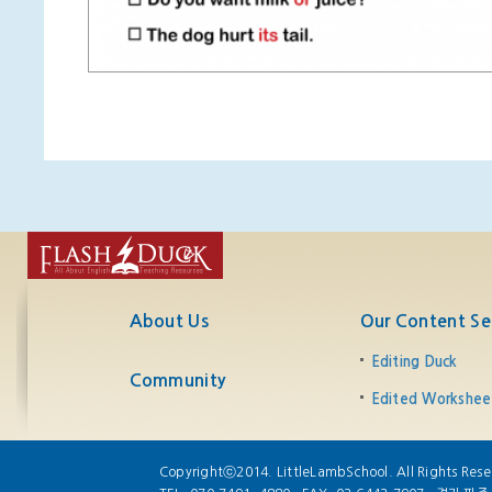
About Us
Our Content Se
Editing Duck
Community
Edited Workshee
Copyrightⓒ2014. LittleLambSchool. All Rights Rese