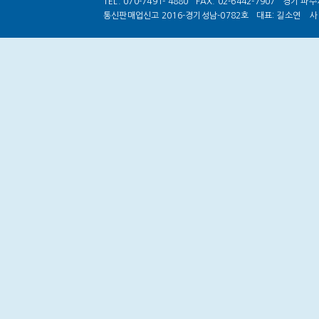
TEL. 070-7491- 4880
FAX. 02-6442-7907
경기 파주시
통신판매업신고 2016-경기성남-0782호
대표: 길소연
사