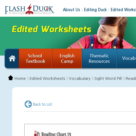
About Us
│
Editing Duck
│
Edited Works
Home 〉
Edited Worksheets 〉
Vocabulary 〉
Sight Word Pill 〉
Read