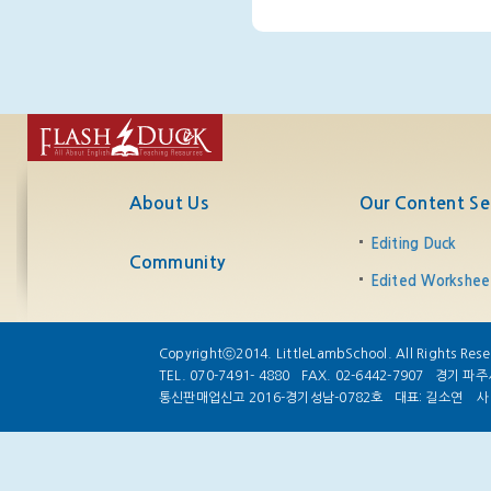
About Us
Our Content Se
Editing Duck
Community
Edited Workshee
Copyrightⓒ2014. LittleLambSchool. All Rights Rese
TEL. 070-7491- 4880
FAX. 02-6442-7907
경기 파주시
통신판매업신고 2016-경기성남-0782호
대표: 길소연
사