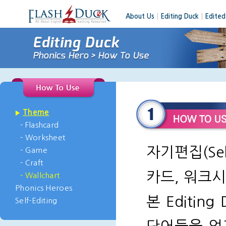
About Us
│
Editing Duck
┃
Edited
Theme
- Flashcard
- Worksheet
자기편집(Se
- Game
- Craft
카드, 워크
- Wallchart
Phonics Heroes
본 Editi
Self-Editing