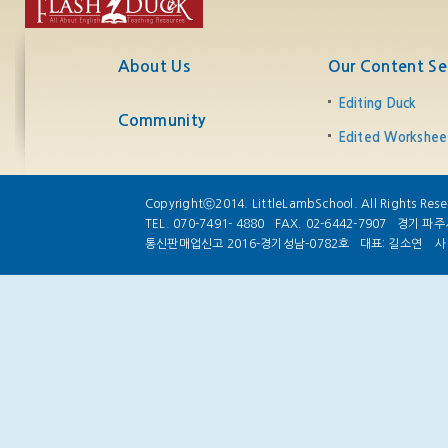
단어 조각 잇고 쓰기 1
단어 사전 만들기
About Us
Our Content Se
없어진 단어 따라 쓰기
없어진 단어 쓰기
Editing Duck
단어 조각 잇고 쓰기 2
Community
Edited Workshee
레터코드 풀기
보물코드 풀기
단어 값 비교하기
Copyrightⓒ2014. LittleLambSchool. All Rights Rese
단어 사다리 2
TEL. 070-7491- 4880
FAX. 02-6442-7907
경기 파주시
통신판매업신고 2016-경기성남-0782호
대표: 길소연
사
읽고 찾아 쓰기
빠진 글자 쓰고 줄 긋기
단어 속 단어 찾기
단어 찾아오기 숙제
수화단어 쓰기
단어 완성 후 쓰고 말하기
더블 테스트
부분 그림 맞히고 단어 찾기